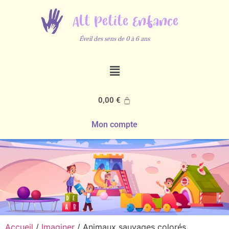
Éveil des sens de 0 à 6 ans
0,00
€
Mon compte
Accueil
/
Imaginer
/ Animaux sauvages colorés