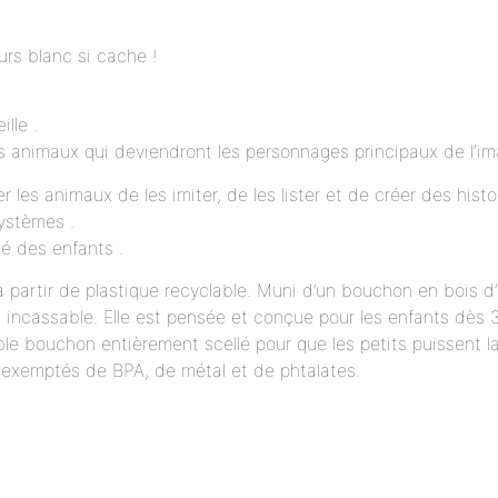
rs blanc si cache !
lle .
 animaux qui deviendront les personnages principaux de l’ima
er les animaux de les imiter, de les lister et de créer des his
systèmes .
té des enfants .
partir de plastique recyclable. Muni d’un bouchon en bois d’é
t incassable. Elle est pensée et conçue pour les enfants dès 3
le bouchon entièrement scellé pour que les petits puissent la
t exemptés de BPA, de métal et de phtalates.