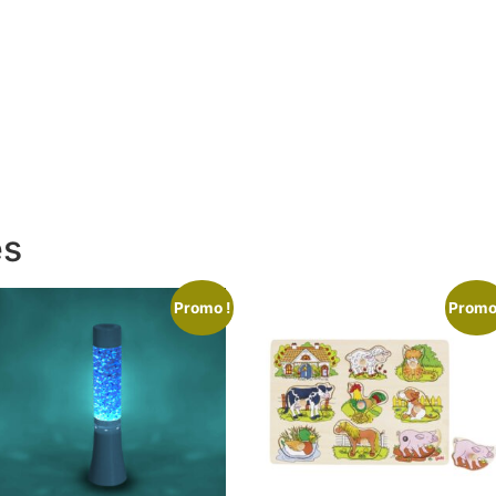
es
Promo !
Promo