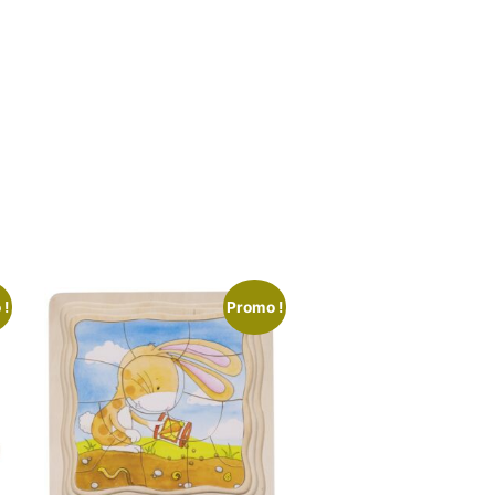
 !
Promo !