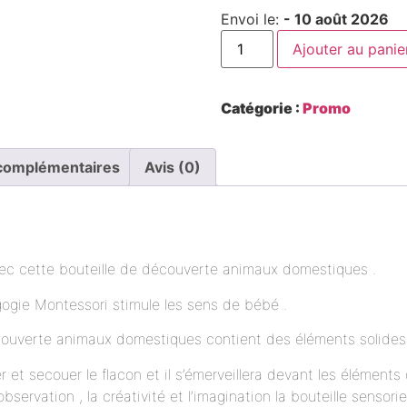
Envoi le:
- 10 août 2026
Ajouter au panie
Catégorie :
Promo
 complémentaires
Avis (0)
vec cette bouteille de découverte animaux domestiques .
agogie Montessori stimule les sens de bébé .
écouverte animaux domestiques contient des éléments solides
r et secouer le flacon et il s’émerveillera devant les éléments q
observation , la créativité et l’imagination la bouteille sensorie