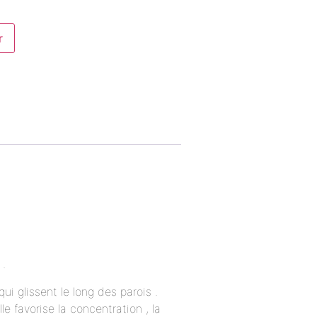
r
 .
ui glissent le long des parois .
lle favorise la concentration , la