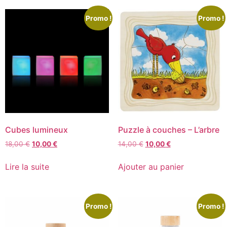
Promo !
Promo !
Cubes lumineux
Puzzle à couches – L’arbre
18,00
€
10,00
€
14,00
€
10,00
€
Lire la suite
Ajouter au panier
Promo !
Promo !