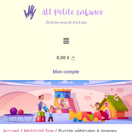
Éveil des sens de 0 à 6 ans
0,00
€
Mon compte
Accueil
/
Motricité fine
/ Puzzle véhicules à images