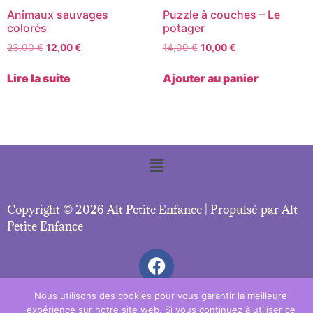
Animaux sauvages
Puzzle à couches – Le
colorés
potager
23,00
€
12,00
€
14,00
€
10,00
€
Lire la suite
Ajouter au panier
Copyright © 2026 Alt Petite Enfance | Propulsé par Alt
Petite Enfance
Nous utilisons des cookies pour vous garantir la meilleure
expérience sur notre site web. Si vous continuez à utiliser ce