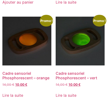
Ajouter au panier
Lire la suite
Promo !
Promo !
Cadre sensoriel
Cadre sensoriel
Phosphorescent – orange
Phosphorescent – vert
14,00
€
10,00
€
14,00
€
10,00
€
Lire la suite
Lire la suite