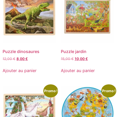
Puzzle dinosaures
Puzzle jardin
12,00
€
8,00
€
15,00
€
10,00
€
Ajouter au panier
Ajouter au panier
Promo !
Promo !