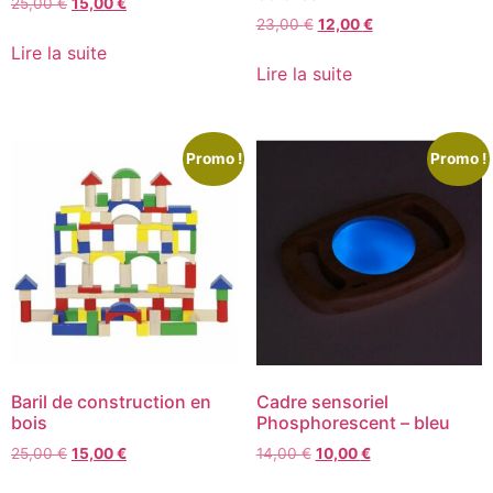
25,00
€
15,00
€
23,00
€
12,00
€
Lire la suite
Lire la suite
Promo !
Promo !
Baril de construction en
Cadre sensoriel
bois
Phosphorescent – bleu
25,00
€
15,00
€
14,00
€
10,00
€