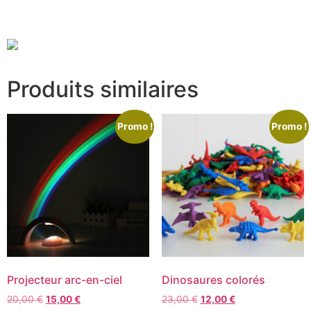
Produits similaires
Promo !
Promo !
Projecteur arc-en-ciel
Dinosaures colorés
20,00
€
15,00
€
23,00
€
12,00
€