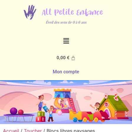
Éveil des sens de 0 à 6 ans
0,00
€
Mon compte
Accueil
/
Toucher
/ Blocs libres paysages