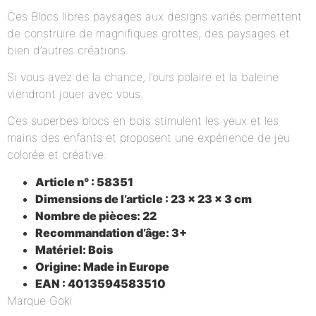
Ces Blocs libres paysages aux designs variés permettent
de construire de magnifiques grottes, des paysages et
bien d’autres créations.
Si vous avez de la chance, l’ours polaire et la baleine
viendront jouer avec vous.
Ces superbes blocs en bois stimulent les yeux et les
mains des enfants et proposent une expérience de jeu
colorée et créative.
Article n° : 58351
Dimensions de l’article : 23 x 23 x 3 cm
Nombre de pièces: 22
Recommandation d’âge: 3+
Matériel: Bois
Origine: Made in Europe
EAN : 4013594583510
Marque Goki